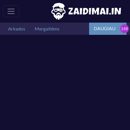
DAUGIAU
Arkados
Mergaitėms