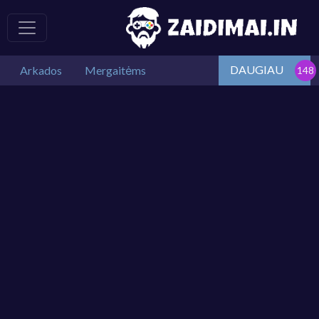
DAUGIAU
Arkados
Mergaitėms