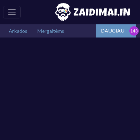
DAUGIAU
Arkados
Mergaitėms