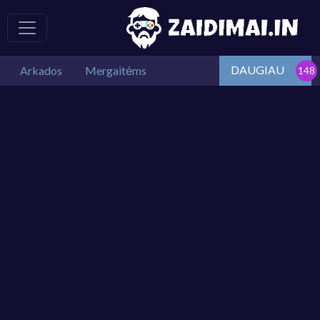
DAUGIAU
Arkados
Mergaitėms