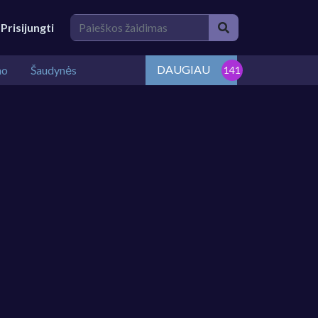
Prisijungti
DAUGIAU
mo
Šaudynės