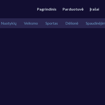
Pagrindinis
Parduotuvė
Įrašai
Nuotykių
Veiksmo
Sportas
Dėlionė
Spaudinėji