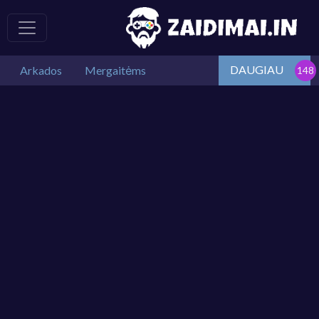
DAUGIAU
Arkados
Mergaitėms