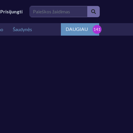
Prisijungti
DAUGIAU
mo
Šaudynės