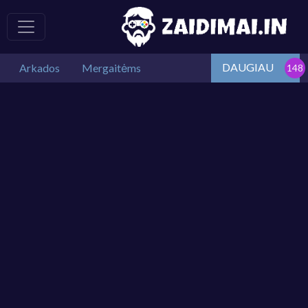
DAUGIAU
Arkados
Mergaitėms