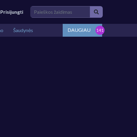
Prisijungti
DAUGIAU
mo
Šaudynės