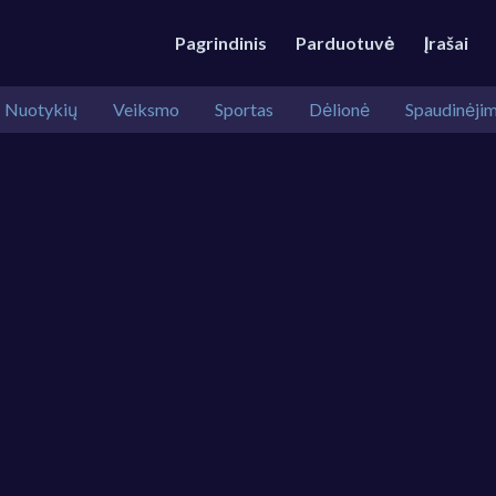
Pagrindinis
Parduotuvė
Įrašai
Nuotykių
Veiksmo
Sportas
Dėlionė
Spaudinėji