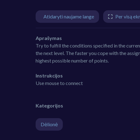
Atidaryti naujame lange
Per visą ek
Aprašymas
Try to fulfill the conditions specified in the curre
the next level. The faster you cope with the assign
highest possible number of points.
Instrukcijos
Use mouse to connect
Kategorijos
Dėlionė