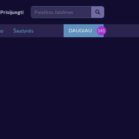
Prisijungti
DAUGIAU
mo
Šaudynės