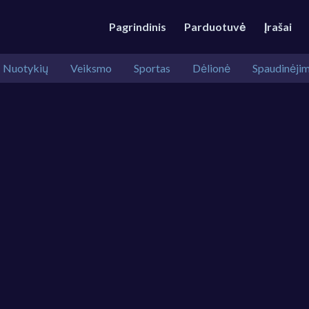
Pagrindinis
Parduotuvė
Įrašai
Nuotykių
Veiksmo
Sportas
Dėlionė
Spaudinėji