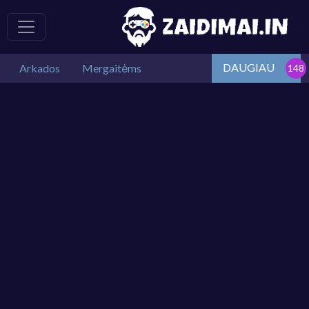
DAUGIAU
Arkados
Mergaitėms