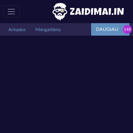
DAUGIAU
Arkados
Mergaitėms