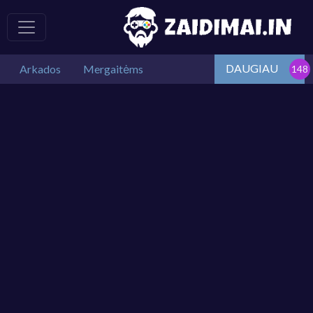
DAUGIAU
Arkados
Mergaitėms