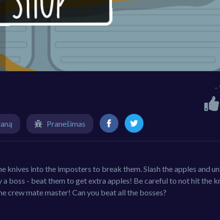
-
raną
Pranešimas
e knives into the imposters to break them. Slash the apples and u
a boss - beat them to get extra apples! Be careful to not hit the k
he crew mate master! Can you beat all the bosses?