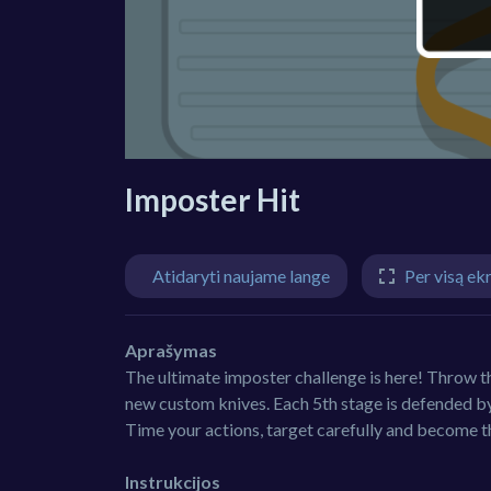
Imposter Hit
Atidaryti naujame lange
Per visą ek
Aprašymas
The ultimate imposter challenge is here! Throw th
new custom knives. Each 5th stage is defended by 
Time your actions, target carefully and become t
Instrukcijos