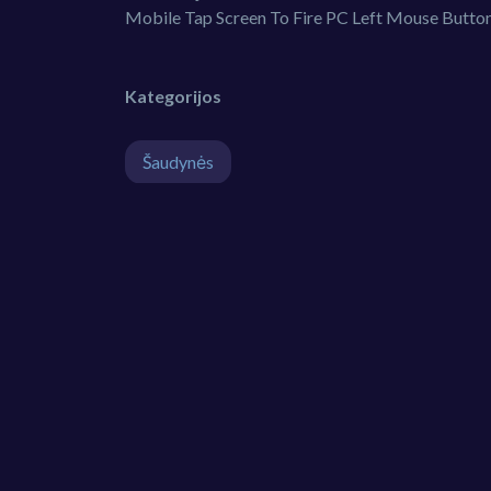
Mobile Tap Screen To Fire PC Left Mouse Button
Kategorijos
Šaudynės
Komentarai
PANAŠŪS ŽAIDIMAI