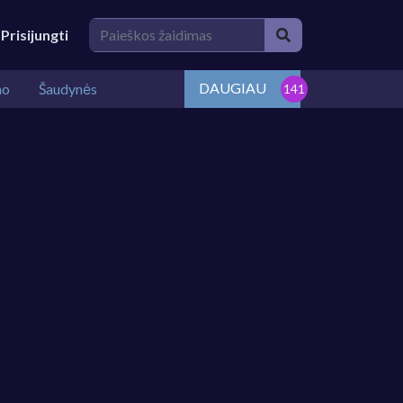
Prisijungti
DAUGIAU
mo
Šaudynės