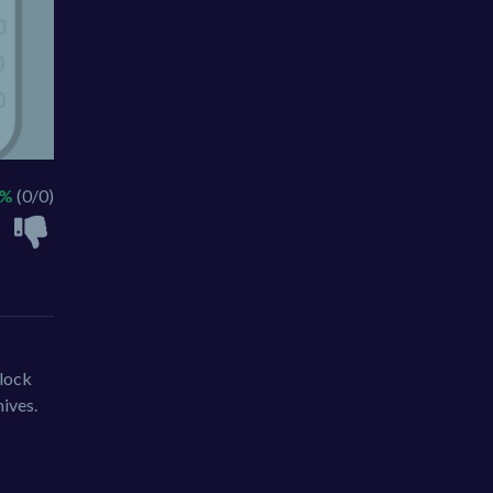
 %
(0/0)
nlock
nives.