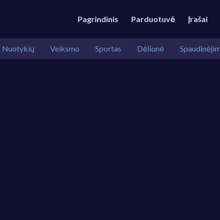
Pagrindinis
Parduotuvė
Įrašai
Nuotykių
Veiksmo
Sportas
Dėlionė
Spaudinėji