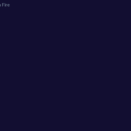
 Fire
You must log in to write a comment.