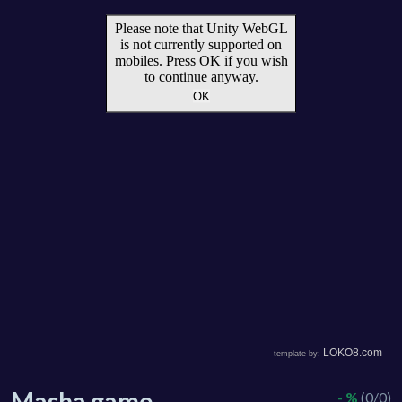
Masha game
- %
(0/0)