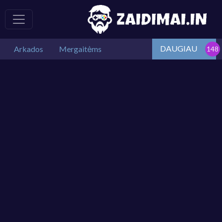
DAUGIAU
Arkados
Mergaitėms