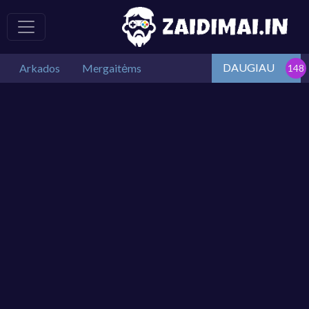
DAUGIAU
Arkados
Mergaitėms