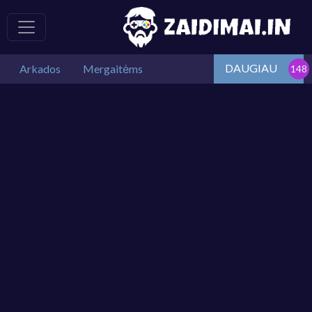
DAUGIAU
Arkados
Mergaitėms