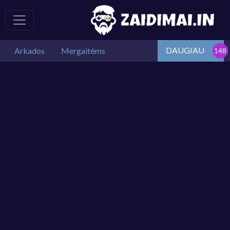
DAUGIAU
Arkados
Mergaitėms