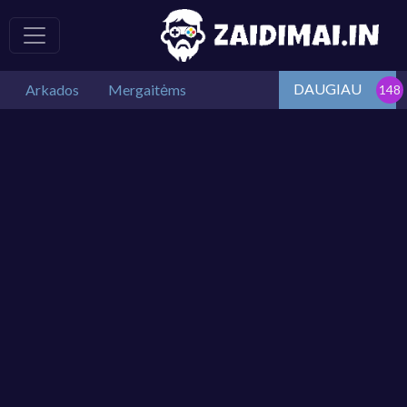
DAUGIAU
Arkados
Mergaitėms